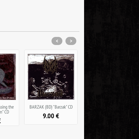
<
>
arzak" CD
BLACK HATE (MX) "Through
MALHKEBRE (FR) "B.a.m.n."
the Darkness" DIGIPACK
DIGIPACK
€
10.00
€
10.00
€