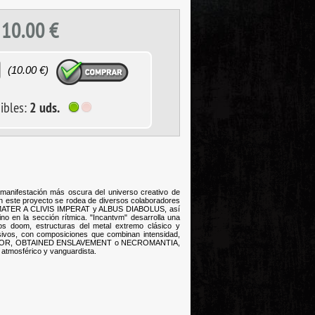
10.00
€
(
10.00
€)
ibles:
2 uds.
ost
anifestación más oscura del universo creativo de
este proyecto se rodea de diversos colaboradores
L, MATER A CLIVIS IMPERAT y ALBUS DIABOLUS, así
en la sección rítmica. "Incantvm" desarrolla una
s doom, estructuras del metal extremo clásico y
sivos, con composiciones que combinan intensidad,
omo ABIGOR, OBTAINED ENSLAVEMENT o NECROMANTIA,
 atmosférico y vanguardista.