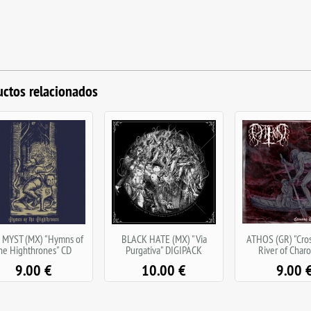
uctos relacionados
LACK HATE (MX) "Via
ATHOS (GR) "Crossing the
BARZAK (BD) "B
Purgativa" DIGIPACK
River of Charon" CD
9.00
10.00
€
9.00
€