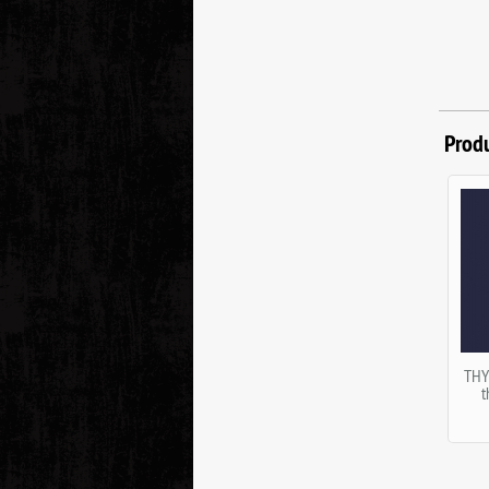
Prod
THY MYST (MX) "Hymns of
B
the Highthrones" CD
9.00
€