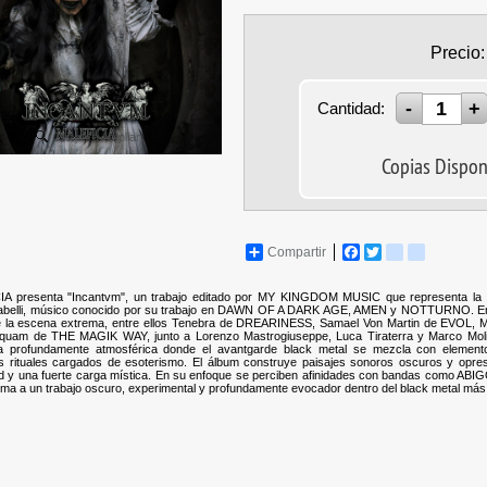
Precio:
Cantidad:
Clic para Ampliar
Copias Dispon
Compartir
Facebook
Twitter
tuenti
blogger_p
A presenta "Incantvm", un trabajo editado por MY KINGDOM MUSIC que representa la m
 Sabelli, músico conocido por su trabajo en DAWN OF A DARK AGE, AMEN y NOTTURNO. En 
e la escena extrema, entre ellos Tenebra de DREARINESS, Samael Von Martin de EVO
uam de THE MAGIK WAY, junto a Lorenzo Mastrogiuseppe, Luca Tiraterra y Marco Molino 
a profundamente atmosférica donde el avantgarde black metal se mezcla con elemento
s rituales cargados de esoterismo. El álbum construye paisajes sonoros oscuros y opre
dad y una fuerte carga mística. En su enfoque se perciben afinidades con bandas c
ma a un trabajo oscuro, experimental y profundamente evocador dentro del black metal más