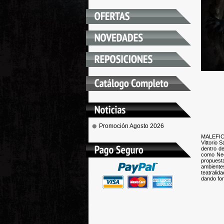
Promoción Agosto 2026
MALEFICI
Vittorio
dentro d
como Neq
propuest
ambiente
teatrali
dando for