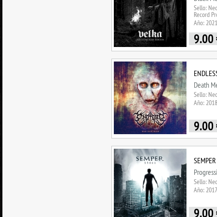
Sello: Ne
Record Pr
Año: 202
9.00
ENDLESS 
Death Me
Sello: Ne
Año: 201
9.00
SEMPER 
Progress
Sello: Ne
Año: 201
9.00