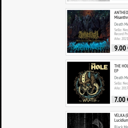
ANTHEOL
Misanthr
Death Me
Sello: Ne
Record Pr
Año: 202
9.00
THE HOLE
EP
Death Me
Sello: Ne
Año: 201
7.00
VELKA (E
Lucidium
Black Me