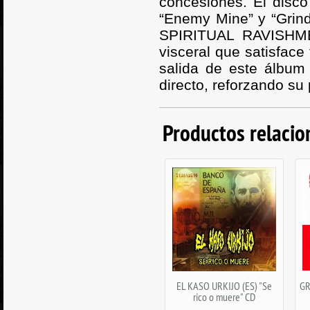
concesiones. El disco
“Enemy Mine” y “Grin
SPIRITUAL RAVISHME
visceral que satisface
salida de este álbum
directo, reforzando su
Productos relaci
EL KASO URKIJO (ES) "Se
GR
rico o muere" CD