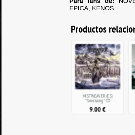
Para fans de:
NOVE
EPICA, KENOS
Productos relaci
AS WE DIE (IT) "The Right
MISTWEAVER (ES)
Choices" CD EP
"Swansong" CD
7.00
€
9.00
€