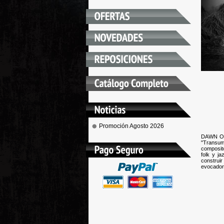
Promoción Agosto 2026
DAWN OF 
"Transuma
composit
folk y j
construir
evocador 