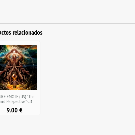
uctos relacionados
URE EMOTE (US) "The
hird Perspective" CD
9.00
€