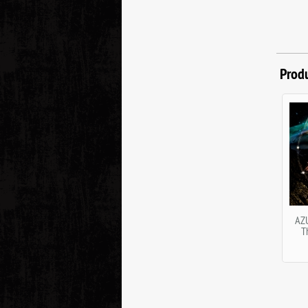
Prod
AZ
T