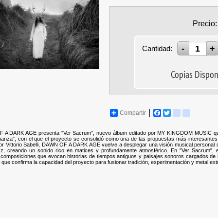
Precio:
Cantidad:
Clic para Ampliar
Copias Dispon
Compartir
Facebook
Twitter
tuenti
blogger_p
A DARK AGE presenta "Ver Sacrum", nuevo álbum editado por MY KINGDOM MUSIC que con
nza", con el que el proyecto se consolidó como una de las propuestas más interesantes d
or Vittorio Sabelli, DAWN OF A DARK AGE vuelve a desplegar una visión musical personal
azz, creando un sonido rico en matices y profundamente atmosférico. En "Ver Sacrum", e
 composiciones que evocan historias de tiempos antiguos y paisajes sonoros cargados de ide
que confirma la capacidad del proyecto para fusionar tradición, experimentación y metal ex