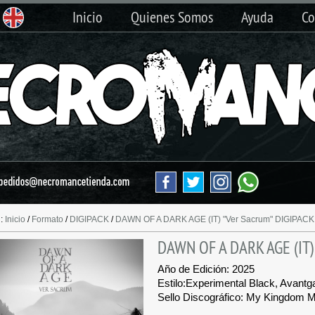
Inicio
Quienes Somos
Ayuda
Co
n:
Inicio
/
Formato
/
DIGIPACK
/
DAWN OF A DARK AGE (IT) "Ver Sacrum" DIGIPACK
DAWN OF A DARK AGE (IT)
Año de Edición: 2025
Estilo:
Experimental Black, Avantg
Sello Discográfico: My Kingdom 